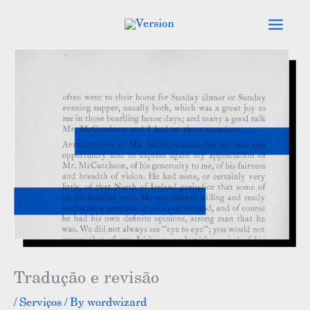
Skip
to
content
Tradução e revisão
/
Serviços
/ By
wordwizard