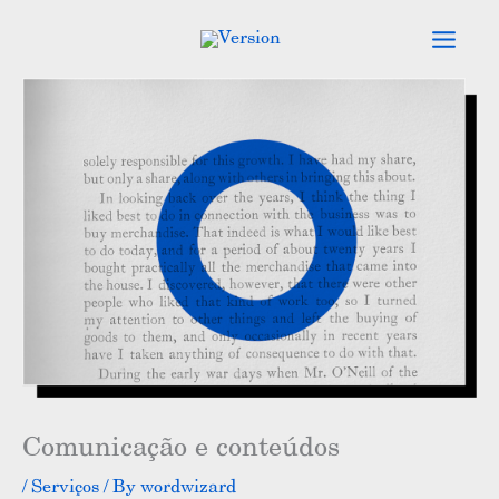
Skip
to
content
Comunicação e conteúdos
/
Serviços
/ By
wordwizard